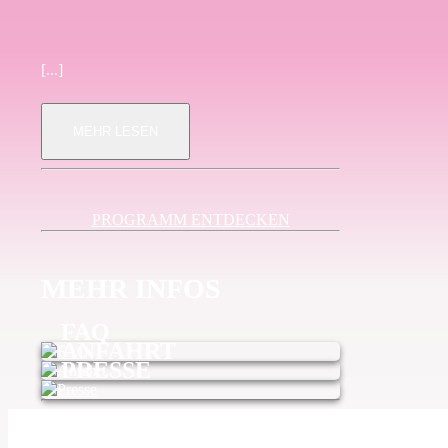
[...]
MEHR LESEN
PROGRAMM ENTDECKEN
MEHR INFOS
FAQ
ANFAHRT
PRESSE
Festivalpass sichern
Impressum
Datenschutz
Kontakt
AGB
Presse
Sponsoren