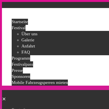
✕
Startseite
Festival
Über uns
Galerie
Anfahrt
FAQ
Programm
Festivalpass
Presse
Sponsoren
Mobile Fahrzeugsperren mieten
✕