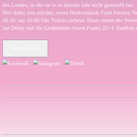
des Landes, in die sie es in diesem Jahr nicht geschafft hat.
Wer dabei sein möchte, wenn Deutschlands Funk Factory Nu
16.10. um 10.00 Uhr Tickets sichern. Dann startet der Vorv
Jan Delay und die Großfamilie feiern Funky 25+1. Endlich 
MEHR LESEN