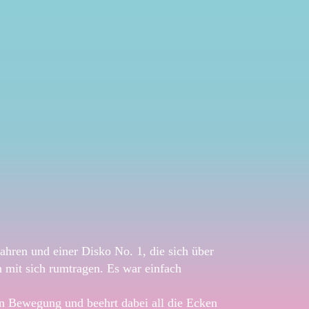
hren und einer Disko No. 1, die sich über
n mit sich rumtragen. Es war einfach
n Bewegung und beehrt dabei all die Ecken