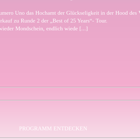
mero Uno das Hochamt der Glückseligkeit in der Hood des Ve
erkauf zu Runde 2 der „Best of 25 Years“- Tour.
wieder Mondschein, endlich wiede [...]
PROGRAMM ENTDECKEN