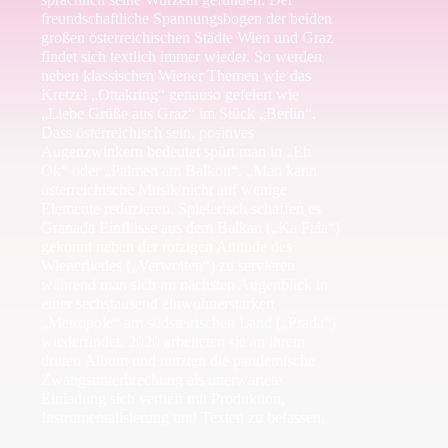
freundschaftliche Spannungsbogen der beiden
großen österreichischen Städte Wien und Graz
findet sich textlich immer wieder. So werden
neben klassischen Wiener Themen wie das
Kretzel „Ottakring“ genauso gefeiert wie
„Liebe Grüße aus Graz“ im Stück „Berlin“.
Dass österreichisch sein, positives
Augenzwinkern bedeutet spürt man in „Eh
Ok“ oder „Palmen am Balkon“. „Man kann
österreichische Musik nicht auf wenige
Elemente reduzieren. Spielerisch schaffen es
Granada Einflüsse aus dem Balkan („Ka Faia“)
gekonnt neben der rotzigen Attitüde des
Wienerliedes („Verwoiten“) zu servieren
während man sich im nächsten Augenblick in
einer sechstausend einwohnerstarken
„Metropole“ am südsteirischen Land („Prada“)
wiederfindet. 2020 arbeiteten sie an ihrem
dritten Album und nutzten die pandemische
Zwangsunterbrechung als unerwartete
Einladung sich vertieft mit Produktion,
Instrumentalisierung und Texten zu befassen.