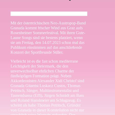
Mit der österreichischen Neo-Austropop-Band
Granada kommt frischer Wind aus Graz aufs
Rosenheimer Sommerfestival. Mit ihren Gute-
Laune Songs sind sie bestens platziert, wenn
sie am Freitag, den 14.07.2023 schon mal das
Publikum einstimmen auf das anschließende
Konzert der Sportfreunde Stiller.
Vielleicht ist es die fast schon mediterrane
Leichtigkeit der Steiermark, die den
unverwechselbar ehrlichen Charme der
fünfköpfigen Formation prägt. Neben
Akkordeonisten Alexander Xidi Christof sind
Granada Gitarrist Luskacz Custos, Thomas
Petritsch, Sänger, Multiinstrumentalist und
Tausendsassa (Effi), Jürgen Schmidt am Bass
und Roland Hanslmeier am Schlagzeug. Es
scheint als habe Thomas Petritsch, Gründer
von Granada in dieser Konstellation nicht nur
sprachlich seine Wurzeln gefunden. Der